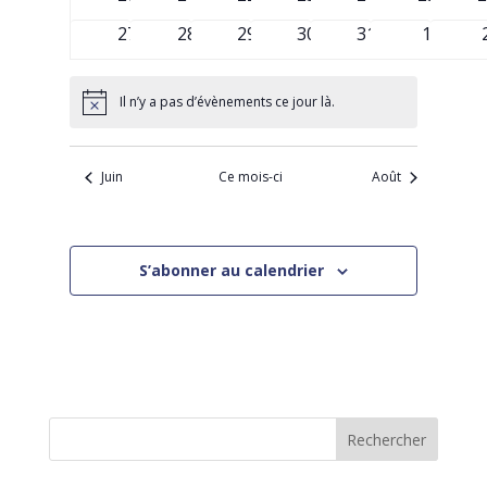
évènements
évènements
évènements
évènements
évènements
évèneme
é
0
0
0
0
0
0
27
28
29
30
31
1
évènements
évènements
évènements
évènements
évènements
évènem
Il n’y a pas d’évènements ce jour là.
Notice
Juin
Ce mois-ci
Août
S’abonner au calendrier
Rechercher